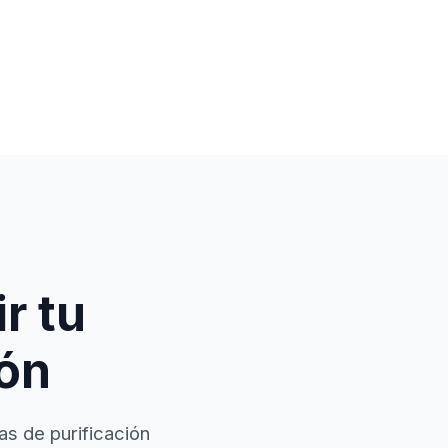
r tu
ión
as de purificación