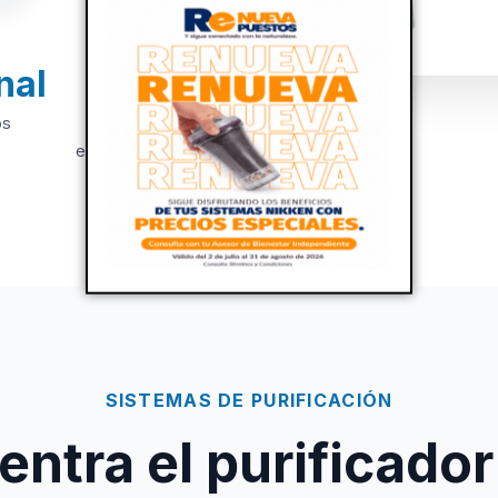
nal
+20
os
Años de
experiencia
SISTEMAS DE PURIFICACIÓN
ntra el purificador