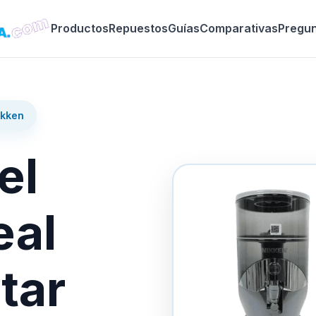
Productos
Repuestos
Guías
Comparativas
Pregu
ikken
el
eal
tar