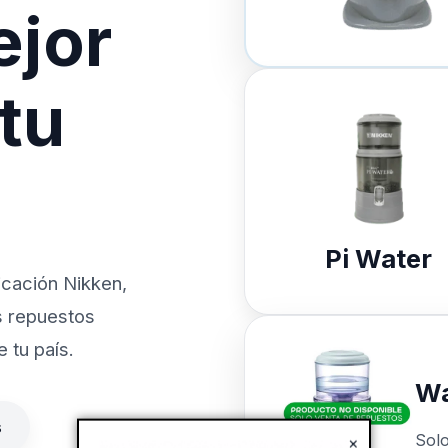
ejor
 tu
Pi Water
icación Nikken,
s repuestos
 tu país.
Wa
s
Sol
×