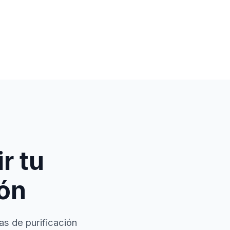
r tu
ión
as de purificación