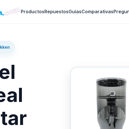
Productos
Repuestos
Guías
Comparativas
Pregu
ikken
el
eal
tar