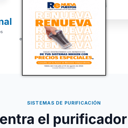
nal
+20
os
Años de
experiencia
SISTEMAS DE PURIFICACIÓN
ntra el purificador