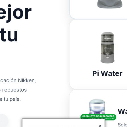
ejor
 tu
Pi Water
icación Nikken,
s repuestos
 tu país.
Wa
s
Sol
×