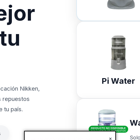
ejor
 tu
Pi Water
icación Nikken,
s repuestos
 tu país.
Wa
s
Sol
×