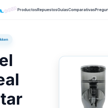
Productos
Repuestos
Guías
Comparativas
Pregu
ikken
el
eal
tar