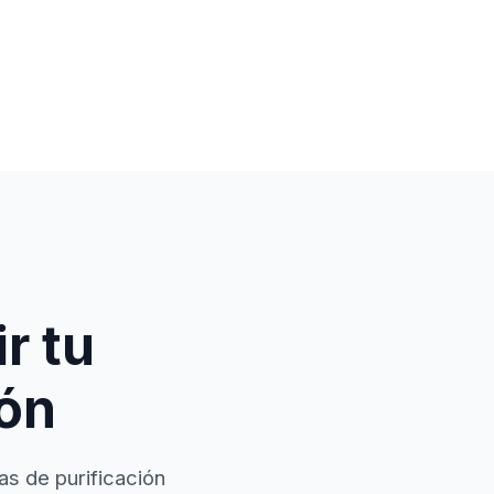
r tu
ión
as de purificación