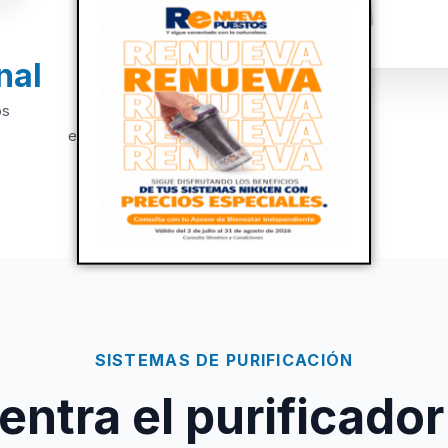
nal
+20
os
Años de
experiencia
SISTEMAS DE PURIFICACIÓN
ntra el purificador