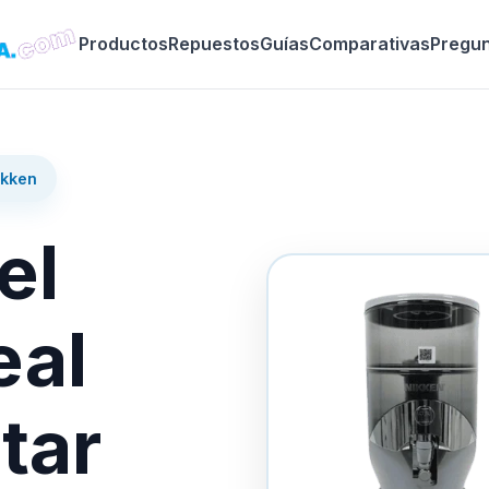
Productos
Repuestos
Guías
Comparativas
Pregu
ikken
el
eal
tar