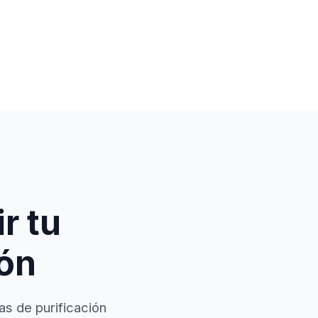
r tu
ión
as de purificación