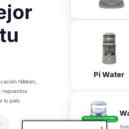
ejor
 tu
Pi Water
icación Nikken,
s repuestos
 tu país.
Wa
s
Sol
×