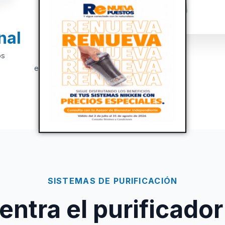
nal
+20
os
Años de
experiencia
SISTEMAS DE PURIFICACIÓN
ntra el purificador