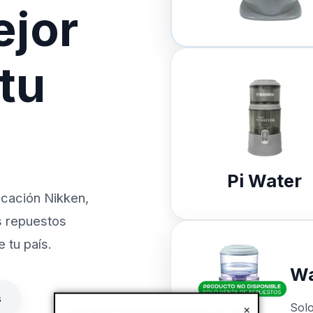
ejor
 tu
Pi Water
icación Nikken,
s repuestos
 tu país.
Wa
s
Sol
×