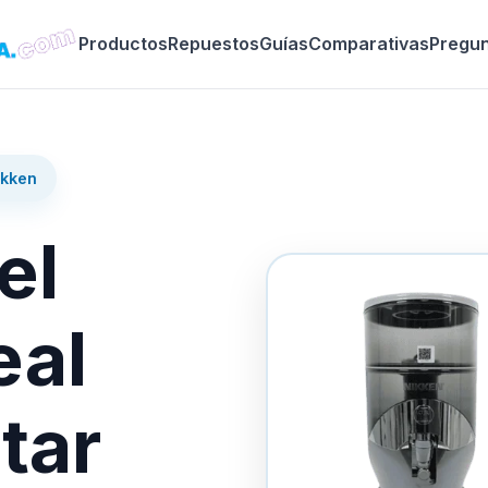
Productos
Repuestos
Guías
Comparativas
Pregu
ikken
el
eal
tar