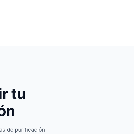
r tu
ión
as de purificación