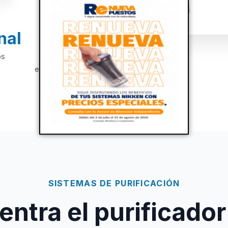
nal
+20
os
Años de
experiencia
SISTEMAS DE PURIFICACIÓN
ntra el purificador