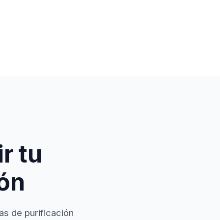
r tu
ión
as de purificación