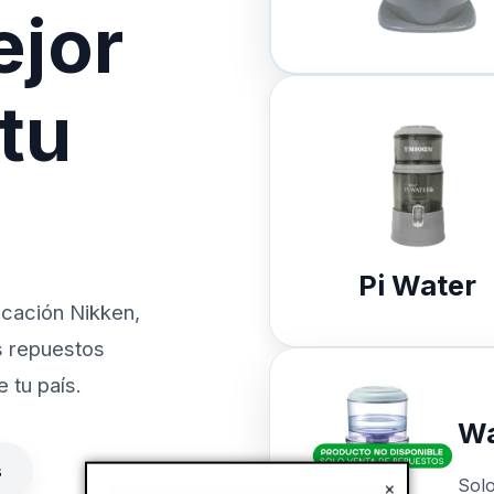
ejor
 tu
Pi Water
icación Nikken,
s repuestos
 tu país.
Wa
s
Sol
×