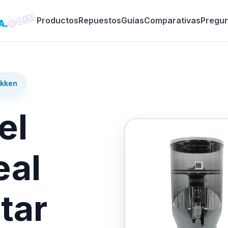
Productos
Repuestos
Guías
Comparativas
Pregu
ikken
el
eal
tar