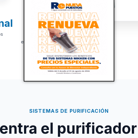
nal
+20
os
Años de
experiencia
SISTEMAS DE PURIFICACIÓN
ntra el purificador