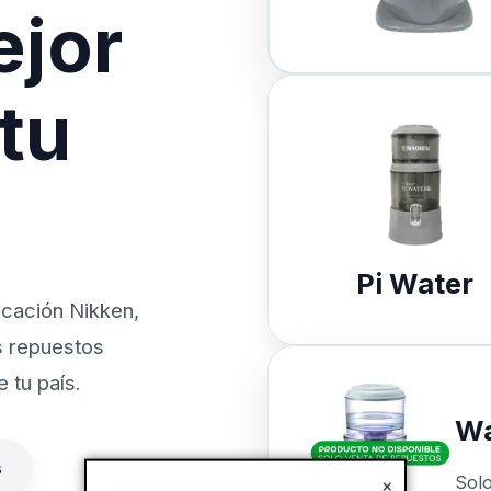
ejor
 tu
Pi Water
icación Nikken,
s repuestos
 tu país.
Wa
s
Sol
×