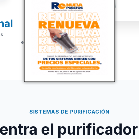
nal
+20
os
Años de
experiencia
SISTEMAS DE PURIFICACIÓN
ntra el purificador