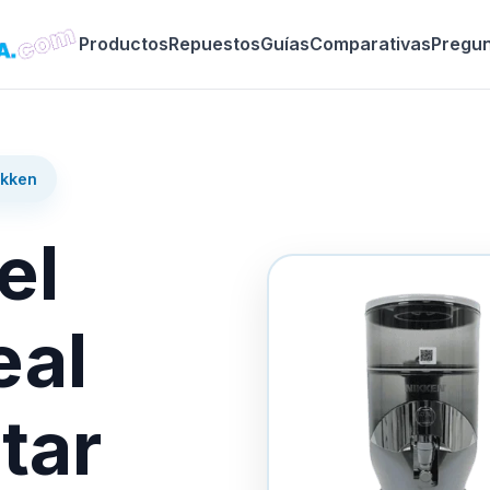
Productos
Repuestos
Guías
Comparativas
Pregu
ikken
el
eal
tar