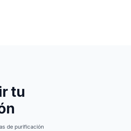
r tu
ión
as de purificación