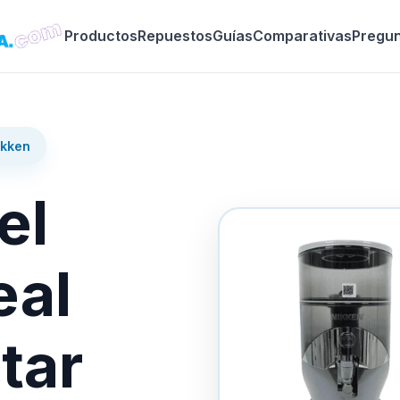
Productos
Repuestos
Guías
Comparativas
Pregu
ikken
el
eal
tar