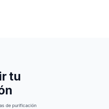
r tu
ión
as de purificación