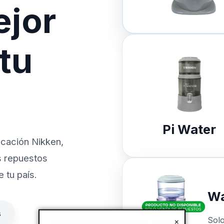
ejor
 tu
Pi Water
icación Nikken,
s repuestos
 tu país.
Wa
s
Sol
×