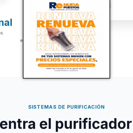
nal
+20
os
Años de
experiencia
SISTEMAS DE PURIFICACIÓN
ntra el purificador