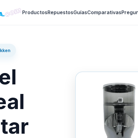
Productos
Repuestos
Guías
Comparativas
Pregu
ikken
el
eal
tar