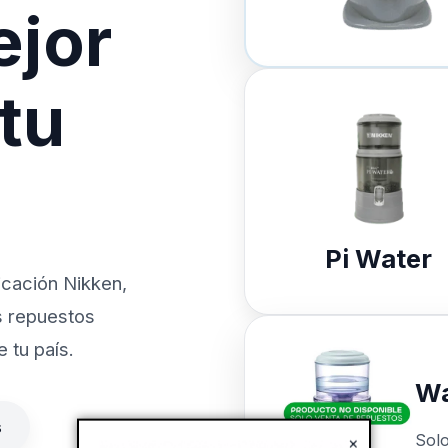
ejor
 tu
Pi Water
icación Nikken,
s repuestos
 tu país.
Wa
s
Sol
×