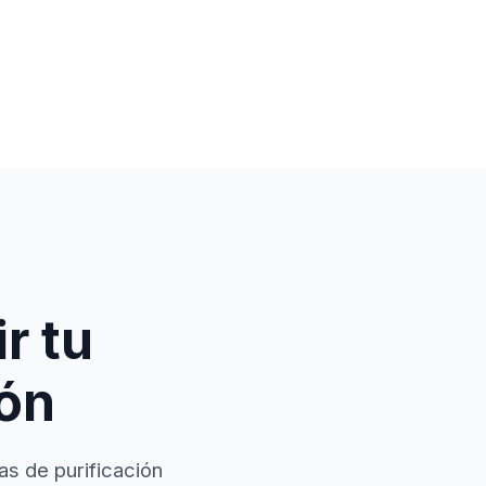
r tu
ión
as de purificación