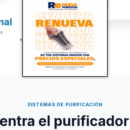
nal
+20
os
Años de
experiencia
SISTEMAS DE PURIFICACIÓN
ntra el purificador