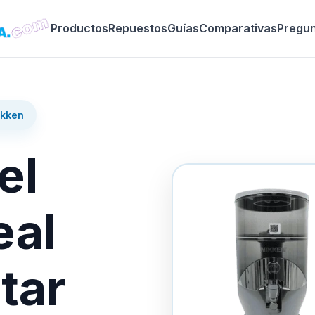
Productos
Repuestos
Guías
Comparativas
Pregu
ikken
el
eal
tar