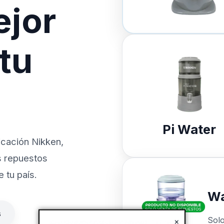
ejor
 tu
Pi Water
icación Nikken,
s repuestos
 tu país.
Wa
s
Sol
×