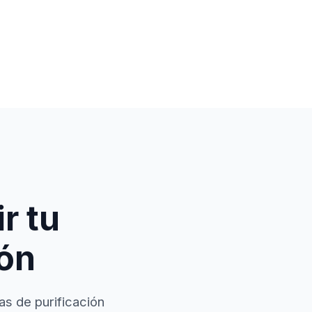
r tu
ión
as de purificación