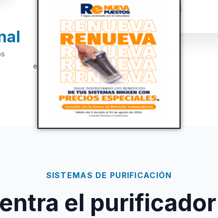
nal
+20
os
Años de
experiencia
SISTEMAS DE PURIFICACIÓN
ntra el purificador