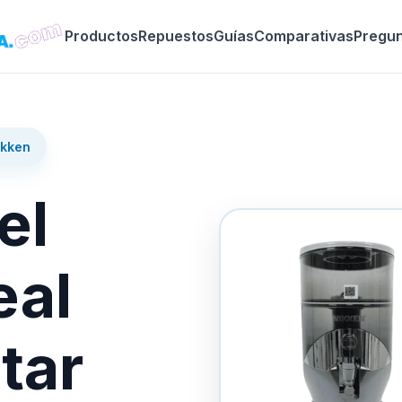
Productos
Repuestos
Guías
Comparativas
Pregu
ikken
el
eal
tar