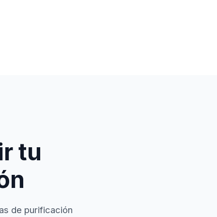
r tu
ión
as de purificación