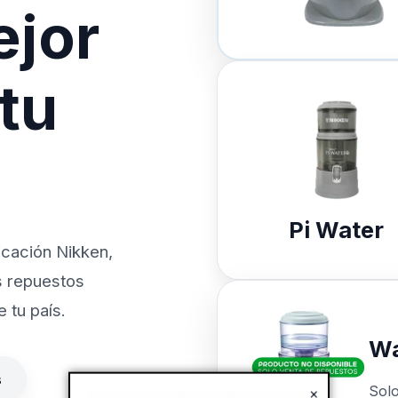
ejor
 tu
Pi Water
icación Nikken,
s repuestos
 tu país.
Wa
s
Sol
×