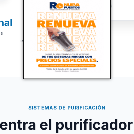
nal
+20
os
Años de
experiencia
SISTEMAS DE PURIFICACIÓN
ntra el purificador