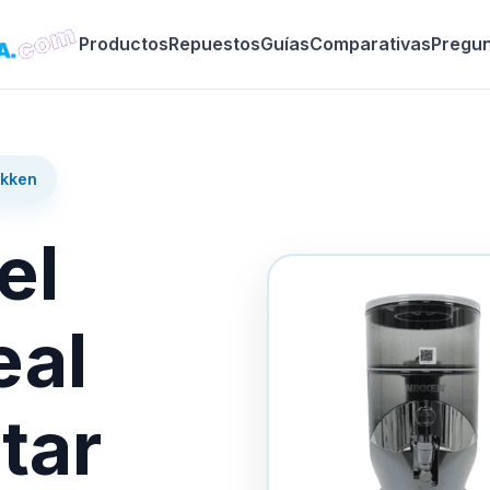
Productos
Repuestos
Guías
Comparativas
Pregu
ikken
el
eal
tar