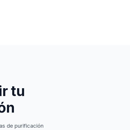
r tu
ión
as de purificación