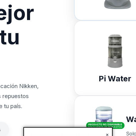
ejor
 tu
Pi Water
icación Nikken,
s repuestos
 tu país.
Wa
s
Sol
×