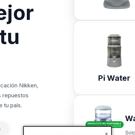
ejor
 tu
Pi Water
icación Nikken,
s repuestos
 tu país.
Wa
s
Sol
×