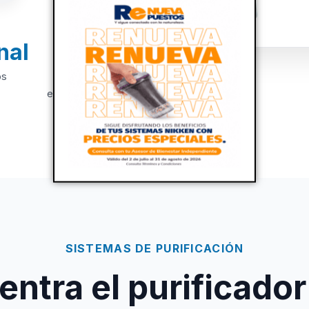
nal
+20
os
Años de
experiencia
SISTEMAS DE PURIFICACIÓN
ntra el purificador