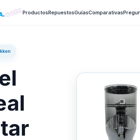
Productos
Repuestos
Guías
Comparativas
Pregu
ikken
el
eal
tar