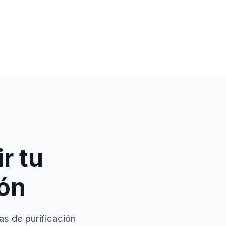
r tu
ión
as de purificación