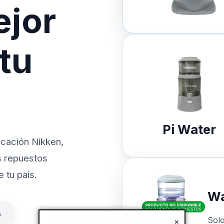
ejor
 tu
Pi Water
icación Nikken,
s repuestos
 tu país.
Wa
s
Sol
×