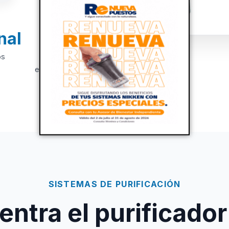
nal
+20
os
Años de
experiencia
SISTEMAS DE PURIFICACIÓN
ntra el purificador