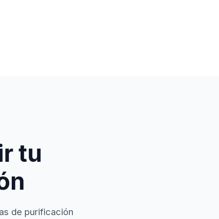
r tu
ión
as de purificación