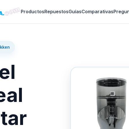
Productos
Repuestos
Guías
Comparativas
Pregu
ikken
el
eal
tar