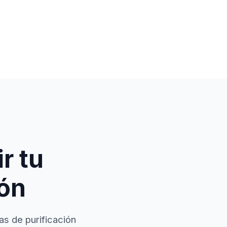
r tu
ión
as de purificación