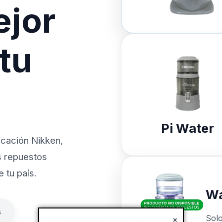
ejor
 tu
Pi Water
icación Nikken,
s repuestos
 tu país.
Wa
s
Sol
×