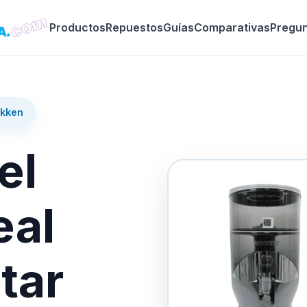
Productos
Repuestos
Guías
Comparativas
Pregu
ikken
el
eal
tar