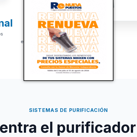
nal
+20
os
Años de
experiencia
SISTEMAS DE PURIFICACIÓN
ntra el purificador