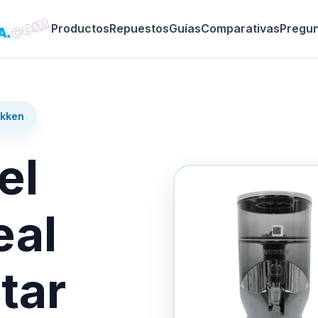
Productos
Repuestos
Guías
Comparativas
Pregu
ikken
el
eal
tar