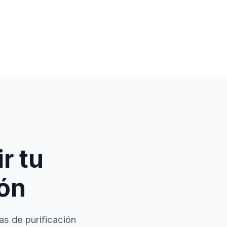
r tu
ión
as de purificación