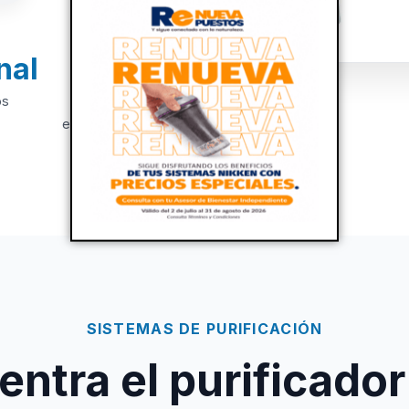
nal
+20
os
Años de
experiencia
SISTEMAS DE PURIFICACIÓN
ntra el purificador