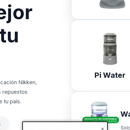
ejor
 tu
Pi Water
icación Nikken,
s repuestos
 tu país.
Wa
s
Sol
×