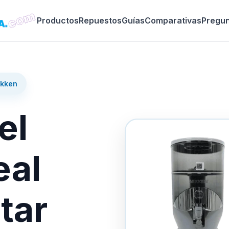
Productos
Repuestos
Guías
Comparativas
Pregu
ikken
el
eal
tar