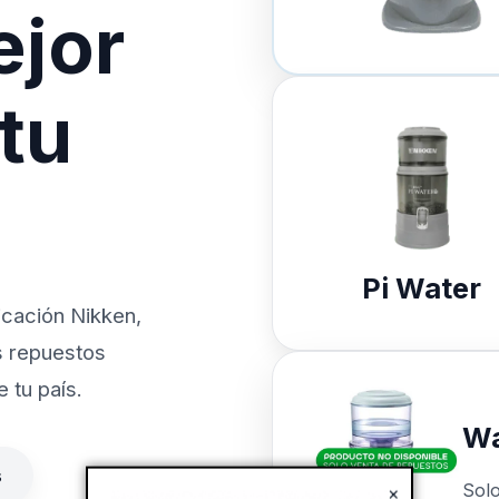
ejor
 tu
Pi Water
icación Nikken,
s repuestos
 tu país.
Wa
s
Sol
×