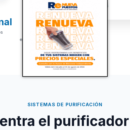
nal
+20
os
Años de
experiencia
SISTEMAS DE PURIFICACIÓN
ntra el purificador