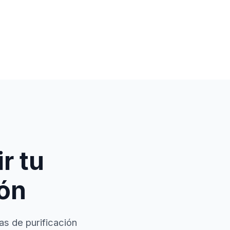
r tu
ión
as de purificación