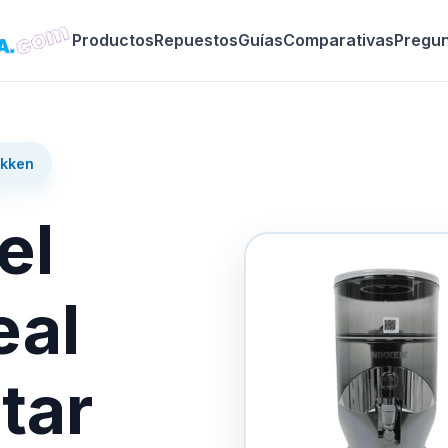
Productos
Repuestos
Guías
Comparativas
Pregu
ikken
el
eal
tar