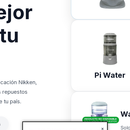
ejor
 tu
Pi Water
icación Nikken,
s repuestos
 tu país.
Wa
s
Sol
×