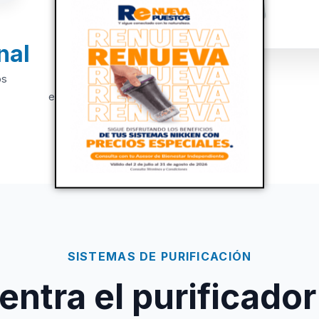
nal
+20
os
Años de
experiencia
SISTEMAS DE PURIFICACIÓN
ntra el purificador