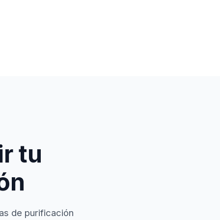
r tu
ión
as de purificación