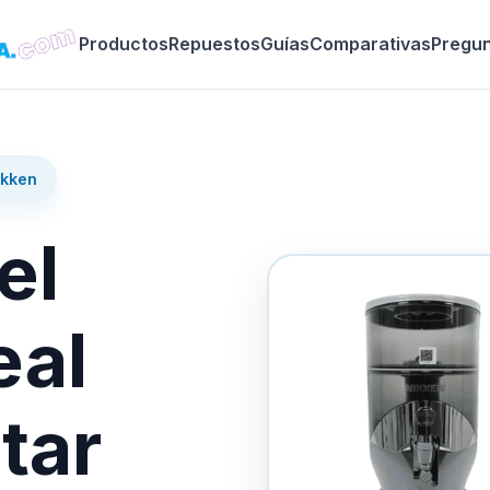
Productos
Repuestos
Guías
Comparativas
Pregu
ikken
el
eal
tar