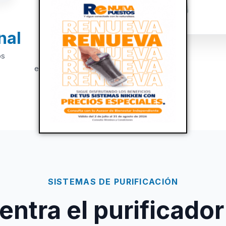
nal
+20
os
Años de
experiencia
SISTEMAS DE PURIFICACIÓN
ntra el purificador