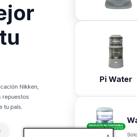
ejor
 tu
Pi Water
icación Nikken,
s repuestos
 tu país.
Wa
s
Sol
×