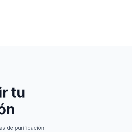
r tu
ión
as de purificación