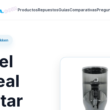
Productos
Repuestos
Guías
Comparativas
Pregu
ikken
el
eal
tar