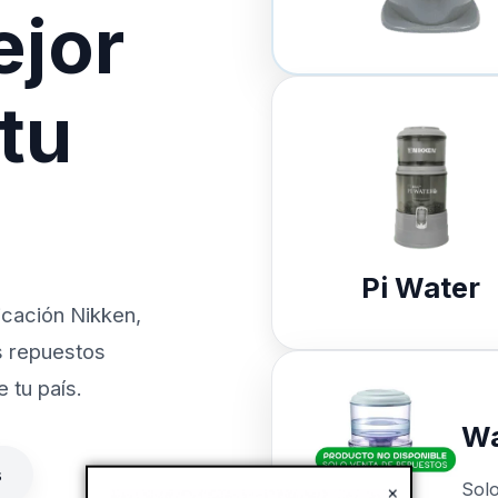
ejor
 tu
Pi Water
icación Nikken,
s repuestos
 tu país.
Wa
s
Sol
×