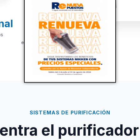
nal
+20
os
Años de
experiencia
SISTEMAS DE PURIFICACIÓN
ntra el purificador