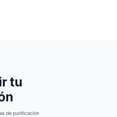
r tu
ión
as de purificación