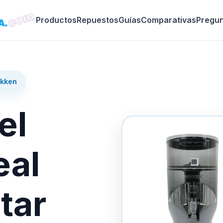
Productos
Repuestos
Guías
Comparativas
Pregu
ikken
el
eal
tar