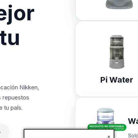
ejor
 tu
Pi Water
icación Nikken,
s repuestos
 tu país.
Wa
s
Sol
×