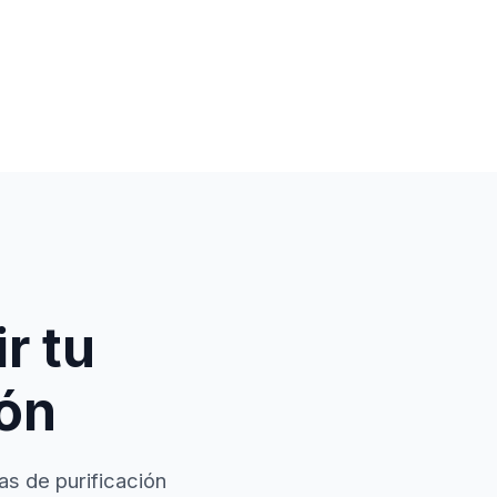
r tu
ión
as de purificación