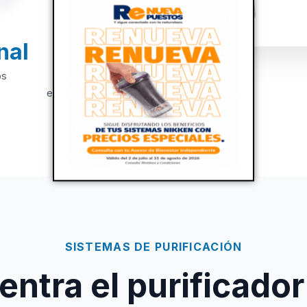
nal
+20
os
Años de
experiencia
SISTEMAS DE PURIFICACIÓN
ntra el purificador