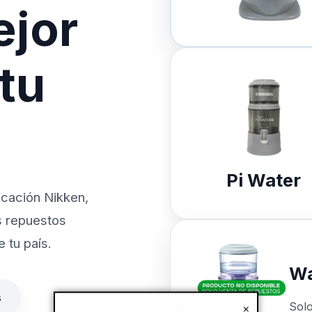
ejor
 tu
Pi Water
icación Nikken,
s repuestos
 tu país.
Wa
s
Sol
×