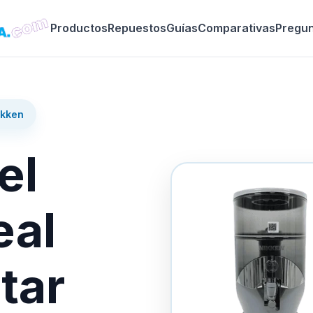
Productos
Repuestos
Guías
Comparativas
Pregu
ikken
el
eal
tar