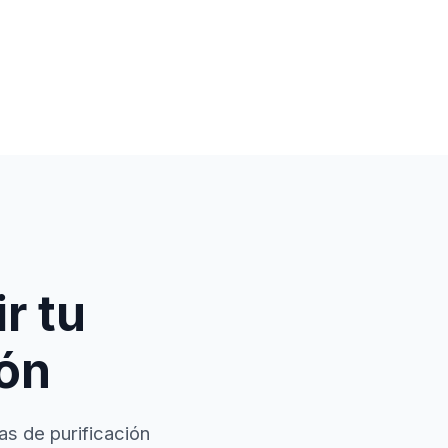
r tu
ión
as de purificación