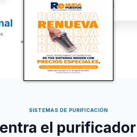
nal
+20
os
Años de
experiencia
SISTEMAS DE PURIFICACIÓN
ntra el purificador