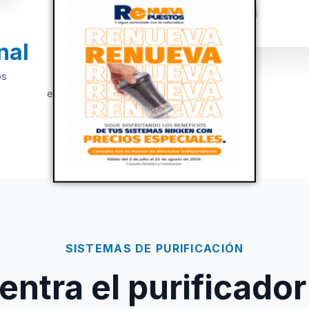
nal
+20
os
Años de
experiencia
SISTEMAS DE PURIFICACIÓN
ntra el purificador