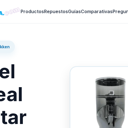
Productos
Repuestos
Guías
Comparativas
Pregu
ikken
el
eal
tar