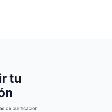
r tu
ión
as de purificación