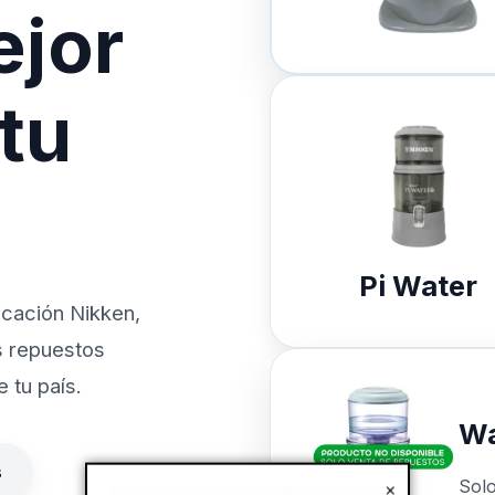
ejor
 tu
Pi Water
icación Nikken,
s repuestos
 tu país.
Wa
s
Sol
×