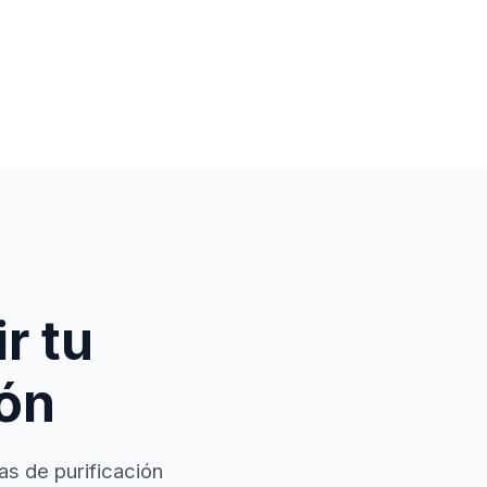
r tu
ión
as de purificación