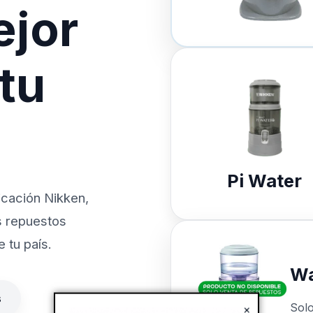
ejor
 tu
Pi Water
icación Nikken,
s repuestos
 tu país.
Wa
s
Sol
×