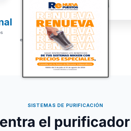
nal
+20
os
Años de
experiencia
SISTEMAS DE PURIFICACIÓN
ntra el purificador