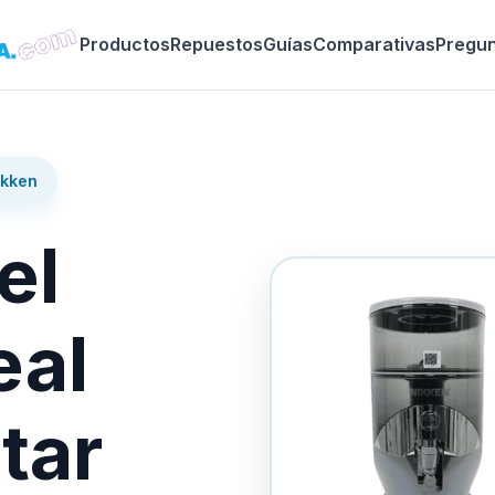
Productos
Repuestos
Guías
Comparativas
Pregu
ikken
el
eal
tar