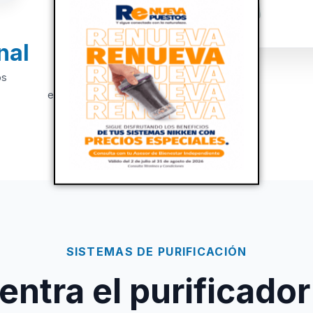
nal
+20
os
Años de
experiencia
SISTEMAS DE PURIFICACIÓN
ntra el purificador