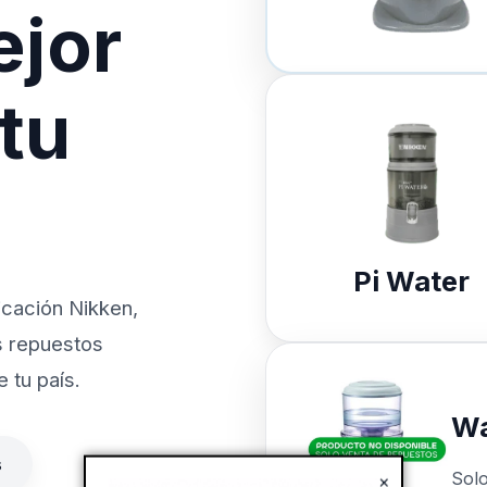
ejor
 tu
Pi Water
icación Nikken,
s repuestos
 tu país.
Wa
s
Sol
×