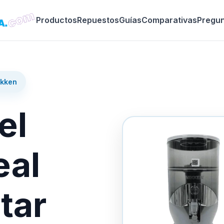
Productos
Repuestos
Guías
Comparativas
Pregu
ikken
el
eal
tar