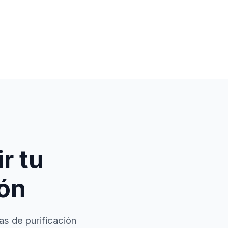
r tu
ión
as de purificación