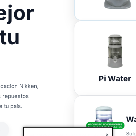
ejor
 tu
Pi Water
icación Nikken,
s repuestos
 tu país.
Wa
s
Sol
×