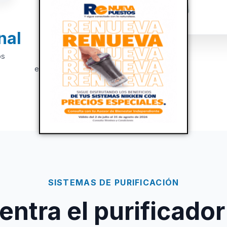
nal
+20
os
Años de
experiencia
SISTEMAS DE PURIFICACIÓN
ntra el purificador