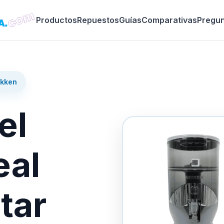
Productos
Repuestos
Guías
Comparativas
Pregu
ikken
el
eal
tar