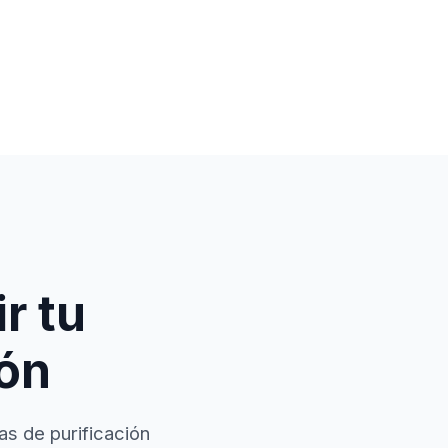
r tu
ión
as de purificación